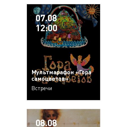
07.08
12:00
Мультмарафон «Гора
самоцветов»
Встречи
08.08