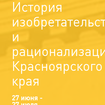
История
изобретательс
и
рационализац
Красноярского
края
27 июня -
27 июля