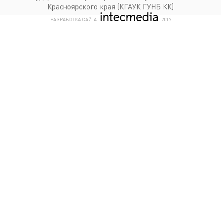
Красноярского края (КГАУК ГУНБ КК)
КОМПАНИЯ ИНТЕКМЕДИА Г
РАЗРАБОТКА САЙТА
2017