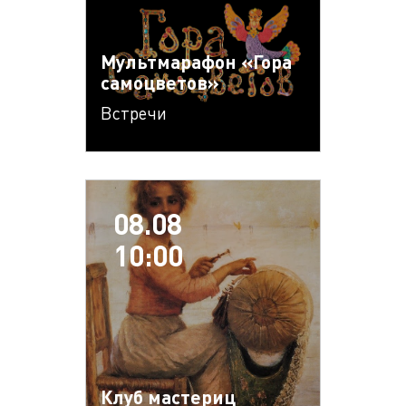
Мультмарафон «Гора
самоцветов»
Встречи
08.08
10:00
Клуб мастериц