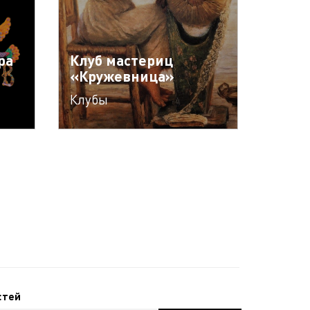
ра
Клуб мастериц
«Кружевница»
Клубы
стей