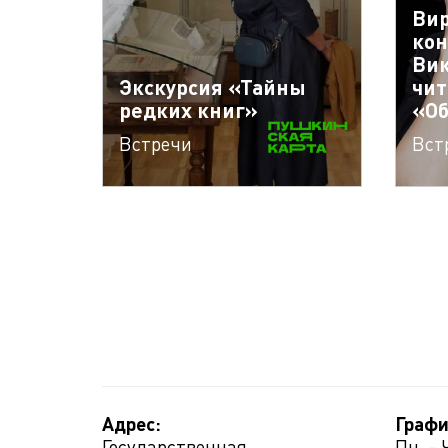
Ви
кон
Вик
Экскурсия «Тайны
чит
редких книг»
«Об
Встречи
Вст
Адрес:
Графи
Государственная
Пн. - 