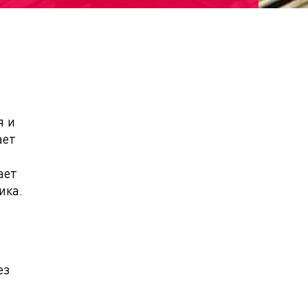
я и
ает
ает
ика.
ез