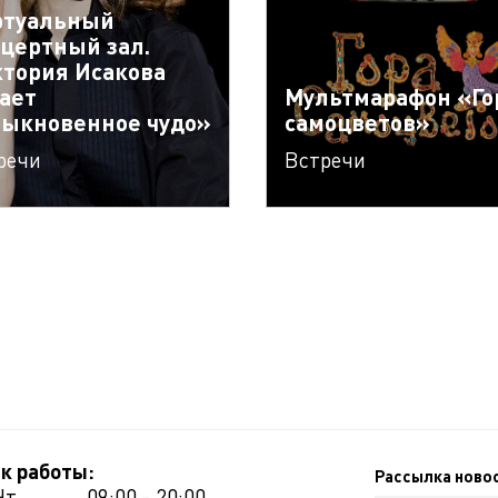
ртуальный
цертный зал.
тория Исакова
ает
Мультмарафон «Го
ыкновенное чудо»
самоцветов»
речи
Встречи
к работы:
Рассылка ново
Чт.
09:00 - 20:00