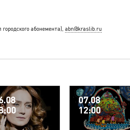
ел городского абонемента),
abn@kraslib.ru
6.08
07.08
8:00
12:00