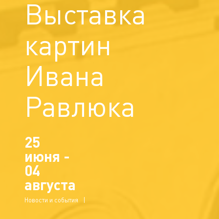
Выставка
картин
Ивана
Равлюка
25
июня -
04
августа
Новости и события