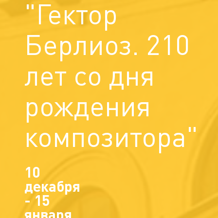
"Гектор
Берлиоз. 210
лет со дня
рождения
композитора"
10
декабря
- 15
января