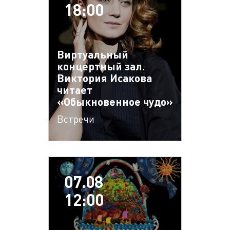
18:00
Виртуальный
концертный зал.
Виктория Исакова
читает
«Обыкновенное чудо»
Встречи
07.08
12:00