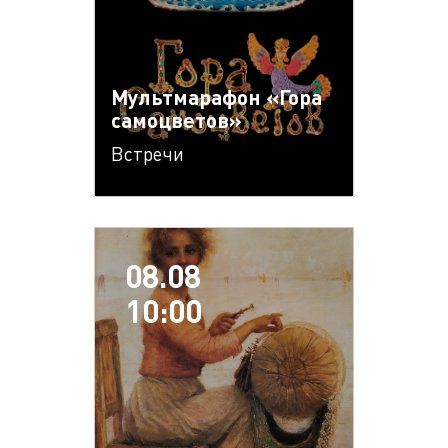
Мультмарафон «Гора
самоцветов»
Встречи
08.08
10:00